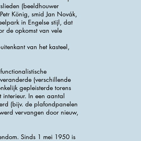
slieden (beeldhouwer
Petr König, smid Jan Novák,
lpark in Engelse stijl, dat
or de opkomst van vele
itenkant van het kasteel,
unctionalistische
 veranderde (verschillende
kelijk gepleisterde torens
interieur. In een aantal
rd (bijv. de plafondpanelen
 werd vervangen door nieuw,
endom. Sinds 1 mei 1950 is