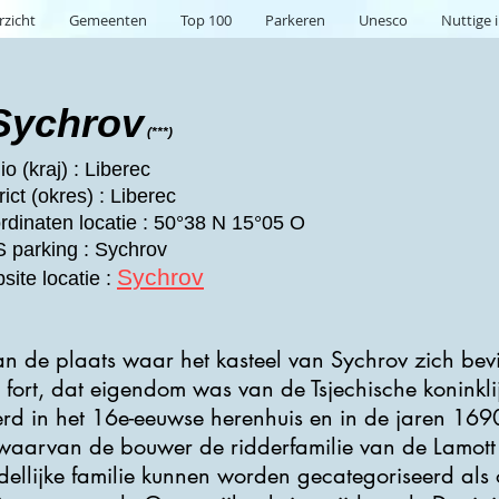
rzicht
Gemeenten
Top 100
Parkeren
Unesco
Nuttige 
Sychrov
(***)
o (kraj) : Liberec
rict (okres) : Liberec
rdinaten locatie : 50°38 N 15°05 O
 parking : Sychrov
Sychrov
site locatie :
n de plaats waar het kasteel van Sychrov zich bevi
t fort, dat eigendom was van de Tsjechische koninkli
rd in het 16e-eeuwse herenhuis en in de jaren 169
waarvan de bouwer de ridderfamilie van de Lamott
ellijke familie kunnen worden gecategoriseerd als 