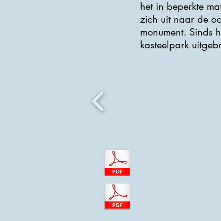
het in beperkte ma
zich uit naar de o
monument. Sinds he
kasteelpark uitgeb