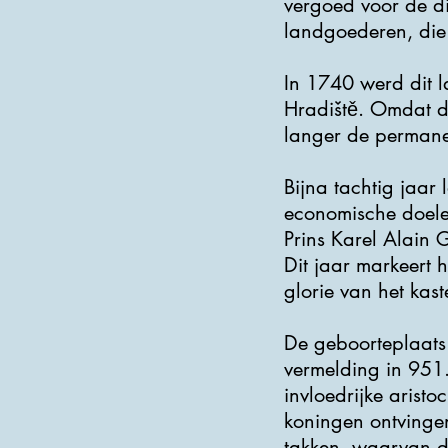
vergoed voor de di
landgoederen, die
In 1740 werd dit l
Hradiště. Omdat d
langer de permanen
Bijna tachtig jaar
economische doelei
Prins Karel Alain
Dit jaar markeert 
glorie van het kast
De geboorteplaats 
vermelding in 951.
invloedrijke aristo
koningen ontvingen 
takken, waarvan de 