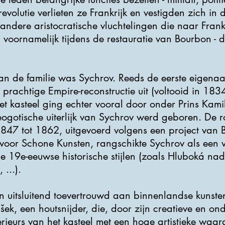
revolutie verlieten ze Frankrijk en vestigden zich in
t andere aristocratische vluchtelingen die naar Frank
voornamelijk tijdens de restauratie van Bourbon - d
 de familie was Sychrov. Reeds de eerste eigenaar
prachtige Empire-reconstructie uit (voltooid in 18
et kasteel ging echter vooral door onder Prins Kamil
eogotische uiterlijk van Sychrov werd geboren. De 
1847 tot 1862, uitgevoerd volgens een project van 
oor Schone Kunsten, rangschikte Sychrov als een v
19e-eeuwse historische stijlen (zoals Hluboká nad
...).
n uitsluitend toevertrouwd aan binnenlandse kunst
šek, een houtsnijder, die, door zijn creatieve en on
rieurs van het kasteel met een hoge artistieke waard