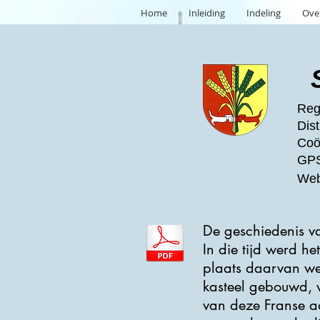
Home
Inleiding
Indeling
Ove
Regi
Dist
Coö
GPS
Web
De geschiedenis va
In die tijd werd he
plaats daarvan we
kasteel gebouwd, 
van deze Franse ad