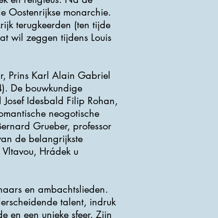
 de Oostenrijkse monarchie.
rijk terugkeerden (ten tijde
at wil zeggen tijdens Louis
, Prins Karl Alain Gabriel
34). De bouwkundige
 Josef Idesbald Filip Rohan,
romantische neogotische
Bernard Grueber, professor
an de belangrijkste
 Vltavou, Hrádek u
enaars en ambachtslieden.
derscheidende talent, indruk
e en een unieke sfeer. Zijn