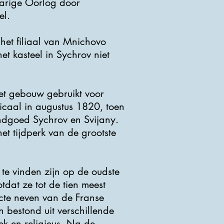
gjarige Oorlog door
el.
het filiaal van Mnichovo
 kasteel in Sychrov niet
et gebouw gebruikt voor
icaal in augustus 1820, toen
ndgoed Sychrov en Svijany.
et tijdperk van de grootste
te vinden zijn op de oudste
tdat ze tot de tien meest
recte neven van de Franse
n bestond uit verschillende
iek en religieus. Na de