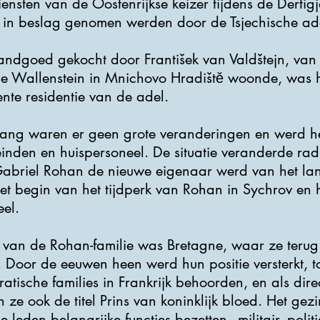
ensten van de Oostenrijkse keizer tijdens de Derti
 in beslag genomen werden door de Tsjechische ad
andgoed gekocht door František van Valdštejn, van 
e Wallenstein in Mnichovo Hradiště woonde, was het
te residentie van de adel.
 lang waren er geen grote veranderingen en werd h
nden en huispersoneel. De situatie veranderde rad
 Gabriel Rohan de nieuwe eigenaar werd van het la
het begin van het tijdperk van Rohan in Sychrov en h
eel.
van de Rohan-familie was Bretagne, waar ze terug 
 Door de eeuwen heen werd hun positie versterkt, to
cratische families in Frankrijk behoorden, en als di
ze ook de titel Prins van koninklijk bloed. Het gezi
leden belangrijke functies bezetten - militair, polit