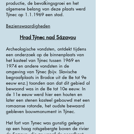
productie, de bevolkingsgroei en het
algemene belang van deze plaats werd
Týnec op 1.1.1969 een stad.
Bezienswaardigheden
Hrad Týnec nad Sázavou
Archeologische vondsten, ontdekt tijdens
een onderzoek op de binnenplaats van
het kasteel van Týnec tussen 1969 en
1974 en andere vondsten in de
omgeving van Týnec (bijv. Slavische
begraafplaats in Brodce uit de 8e tot 9e
eeuw enz.) toonden aan dat dit gebied al
bewoond was in de 8e tot 10e eeuw. In
de 11e eeuw werd hier een houten en
later een stenen kasteel gebouwd met een
romaanse rotonde, het oudste bewaard
gebleven bouwmonument in Týnec.
Het fort van Tynec was gunstig gelegen
op een hoog rotsgebergte boven de rivier