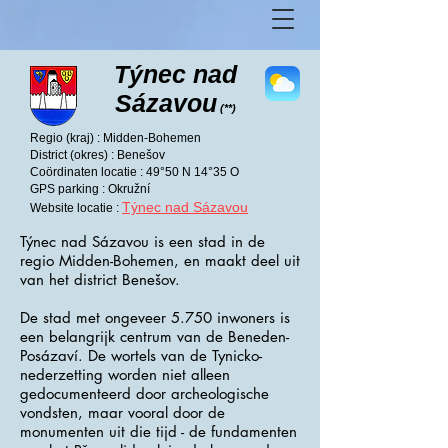
Týnec nad
Sázavou
(**)
Regio (kraj) : Midden-Bohemen
District (okres) : Benešov
Coördinaten locatie : 49°50 N 14°35 O
GPS parking : Okružní
Týnec nad Sázavou
Website locatie :
Týnec nad Sázavou is een stad in de
regio Midden-Bohemen, en maakt deel uit
van het district Benešov.
De stad met ongeveer 5.750 inwoners is
een belangrijk centrum van de Beneden-
Posázaví. De wortels van de Tynicko-
nederzetting worden niet alleen
gedocumenteerd door archeologische
vondsten, maar vooral door de
monumenten uit die tijd - de fundamenten