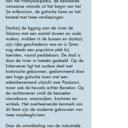
van het Přemyslid-paleis, de bewaarde
romaanse rotonde uit het begin van het
2e millennium, de gotische toren en het
kasteel met twee verdiepingen.
Dankzij de ligging aan de rivier de
Sázava met een aantal stuwen en oude
molens, midden in de bossen en dankzij
zijn rijke geschiedenis was en is Týnec
nog steeds een populaire plek bij
toeristen, vooral peddelaars. De stad is
door de rivier in tweeën gedeeld. Op de
linkeroever ligt het oudere deel met
historische gebouwen, gedomineerd door
een hoge gotische toren met een
adembenemend uitzicht over Posázaví,
maar ook de heuvels achter Benešov. Op
de rechteroever vindt de bezoeker
nieuwbouw, woonwijken, kantoren en
winkels. Het overheersende kenmerk van
dit feest zijn de moderne gebouwen van
twee verpleeghuizen.
Door de ontwikkeling van de industriële