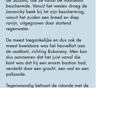
de Sazava, die ze vanaf de noordkant
beschermde. Vanuit het westen droeg de
Janovický beek bij tot zijn bescherming,
vanuit het zuiden een breed en diep
ravijn, uitgegraven door stortend
regenwater.
De meest toegankelijke en dus ook de
meest kwetsbare was het heuvelfort aan
de oostkant, richting Bukovany. Men kan
dus aannemen dat het juist vanaf die
kant was dat hij een enorm bastion had,
versterkt door een gracht, een wal en een
palissade.
Tegenwoordig behoort de rotonde met de
toren tot de religieuze gemeenschap van
de Hussite-kerk.
In het huis naast de toren was in 1959
door de zorg van het dorp en de
plaatselijke geschiedenisclub een
stadsmuseum opgericht met een
tentoonstelling van Tynec steengoed en
archeologie.