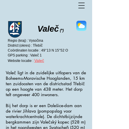
Valeč
(*)
Regio (kraj) : Vysočina
District (okres) : Třebíč
Coördinaten locatie : 49°13 N 15°52 O
GPS parking : Valeč 1
Valeč
Website locatie :
Valeč ligt in de zuidelijke uitlopers van de
Boheems-Moravische Hooglanden, 15 km
ten zuidoosten van de districtsstad Třebíč
op een hoogte van 438 meter. Het dorp
telt ongeveer 400 inwoners.
Bij het dorp is er een Dalešice-dam aan
de rivier Jihlava (pompopslag voor
waterkrachtcentrale). De dichtstbijzijnde
bergkammen zijn Valečský kopec (528 m)
in het noordwesten en Svatocheň (520 m)