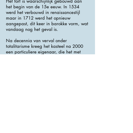
Het fort is waarschijnlijk gebouwd aan
het begin van de 15e eeuw. In 1534
werd het verbouwd in renaissancestijl
maar in 1712 werd het opnieuw
aangepast, dit keer in barokke vorm, wat
vandaag nog het geval is.
Na decennia van verval onder
totalitarisme kreeg het kasteel na 2000
een particuliere eigenaar, die het met
succes renoveerde. Tegenwoordig is er
een luxe hotel en restaurant in het kasteel.
>>> Adres : Valeč 1 <<<