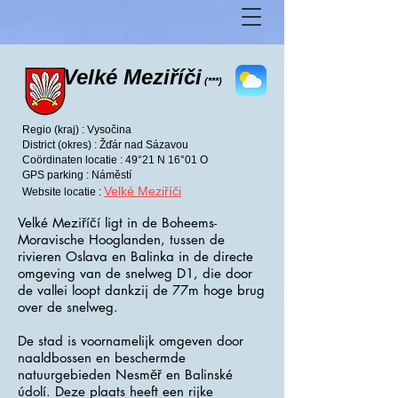
Velké Meziříči
(***)
Regio (kraj) : Vysočina
District (okres) : Žďár nad Sázavou
Coördinaten locatie : 49°21 N 16°01 O
GPS parking : Náměstí
Velké Meziříči
Website locatie :
Velké Meziříčí ligt in de Boheems-
Moravische Hooglanden, tussen de
rivieren Oslava en Balinka in de directe
omgeving van de snelweg D1, die door
de vallei loopt dankzij de 77m hoge brug
over de snelweg.
De stad is voornamelijk omgeven door
naaldbossen en beschermde
natuurgebieden Nesměř en Balinské
údolí. Deze plaats heeft een rijke