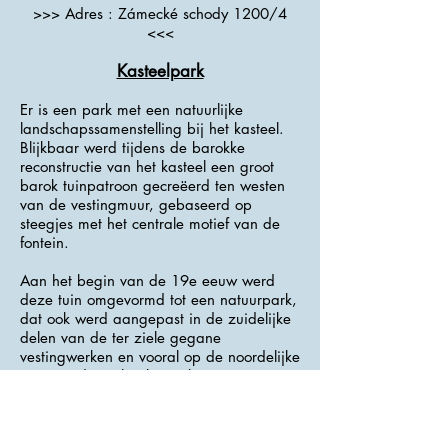
>>> Adres : Zámecké schody 1200/4
<<<
Kasteelpark
Er is een park met een natuurlijke
landschapssamenstelling bij het kasteel.
Blijkbaar werd tijdens de barokke
reconstructie van het kasteel een groot
barok tuinpatroon gecreëerd ten westen
van de vestingmuur, gebaseerd op
steegjes met het centrale motief van de
fontein.
Aan het begin van de 19e eeuw werd
deze tuin omgevormd tot een natuurpark,
dat ook werd aangepast in de zuidelijke
delen van de ter ziele gegane
vestingwerken en vooral op de noordelijke
voorgrond van het kasteel, waar
geleidelijk een vrij bos ontstaan is.
In
1972-1978
werd het park afgesneden