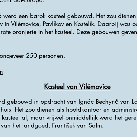
Centraal-Europa.
 werd een barok kasteel gebouwd. Het zou dienen 
 in Vilémovice, Pavlíkov en Kostelík. Daarbij was o
te oranjerie in het kasteel. Deze gebouwen geven 
 ongeveer 250 personen.
n
Kasteel van Vilémovice
erd gebouwd in opdracht van Ignác Bechyně van La
nhuis. Het zou dienen als hoofdkantoor en administr
kasteel af, maar vrijwel onmiddellijk werd het ger
van het landgoed, František van Salm.