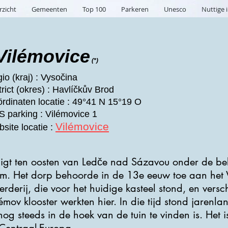
rzicht
Gemeenten
Top 100
Parkeren
Unesco
Nuttige 
Vilémovice
(*)
io (kraj) : Vysočina
trict (okres) : Havlíčkův Brod
rdinaten locatie : 49°41 N 15°19 O
 parking : Vilémovice 1
Vilémovice
site locatie :
ligt ten oosten van Ledče nad Sázavou onder de be
. Het dorp behoorde in de 13e eeuw toe aan het Vil
erderij, die voor het huidige kasteel stond, en ver
mov klooster werkten hier. In die tijd stond jarenla
nog steeds in de hoek van de tuin te vinden is. Het 