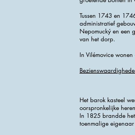
groeiende bomen in 
Tussen 1743 en 1746
administratief gebouw
Nepomucký en een gro
van het dorp.
In Vilémovice wonen
Bezienswaardighede
Het barok kasteel w
oorspronkelijke here
In 1825 brandde het 
toenmalige eigenaar 