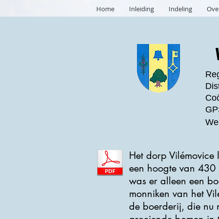
Home
Inleiding
Indeling
Ove
Reg
Dis
Coö
GPS
Web
Het dorp Vilémovice 
een hoogte van 430 m
was er alleen een bo
monniken van het Vilé
de boerderij, die nu 