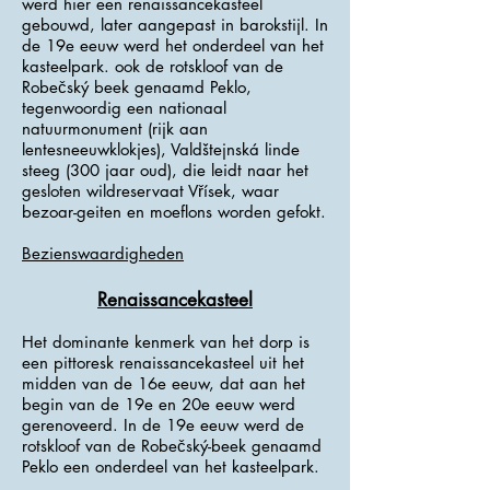
werd hier een renaissancekasteel
gebouwd, later aangepast in barokstijl. In
de 19e eeuw werd het onderdeel van het
kasteelpark. ook de rotskloof van de
Robečský beek genaamd Peklo,
tegenwoordig een nationaal
natuurmonument (rijk aan
lentesneeuwklokjes), Valdštejnská linde
steeg (300 jaar oud), die leidt naar het
gesloten wildreservaat Vřísek, waar
bezoar-geiten en moeflons worden gefokt.
Bezienswaardigheden
Renaissancekasteel
Het dominante kenmerk van het dorp is
een pittoresk renaissancekasteel uit het
midden van de 16e eeuw, dat aan het
begin van de 19e en 20e eeuw werd
gerenoveerd. In de 19e eeuw werd de
rotskloof van de Robečský-beek genaamd
Peklo een onderdeel van het kasteelpark.