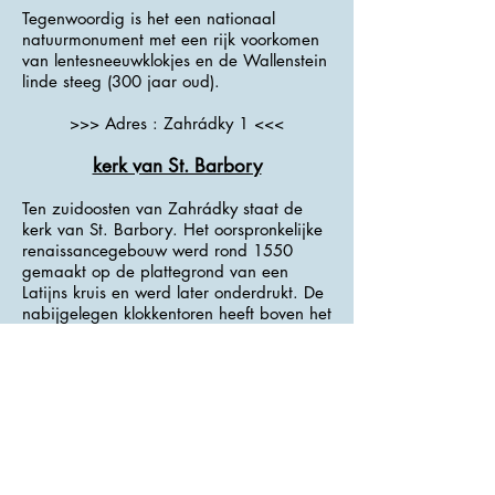
Tegenwoordig is het een nationaal
natuurmonument met een rijk voorkomen
van lentesneeuwklokjes en de Wallenstein
linde steeg (300 jaar oud).
>>> Adres : Zahrádky 1 <<<
kerk van St. Barbory
Ten zuidoosten van Zahrádky staat de
kerk van St. Barbory. Het oorspronkelijke
renaissancegebouw werd rond 1550
gemaakt op de plattegrond van een
Latijns kruis en werd later onderdrukt. De
nabijgelegen klokkentoren heeft boven het
portaal het jaartal 1609.
Bij de trap naar de begraafplaats
rondom de kerk staan ​​barokke beelden
van St. Wenceslas en St. Prokop uit het
1e kwart 18e eeuw.
>>> Adres : Centrum <<<