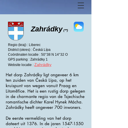
Zahrádky
(**)
Regio (kraj) : Liberec
District (okres) : Česká Lípa
Coördinaten locatie : 50°38 N 14°32 O
GPS parking : Zahrádky 1
Zahrádky
Website locatie :
Het dorp Zahrádky ligt ongeveer 6 km
ten zuiden van Česká Lípa, op het
kruispunt van wegen vanuit Praag en
Litoměřice. Het is een rustig dorp gelegen
in de charmante regio van de Tsjechische
romantische dichter Karel Hynek Mácha.
Zahrádky heeft ongeveer 700 inwoners.
De eerste vermelding van het dorp
dateert uit 1376. In de jaren
1547-1550